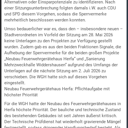
Alternativen oder Einsparpotenziale zu identifizieren. Nach
einer Sitzungsunterbrechung folgten damals i.W. auch CDU
und SPD diesem Vorgehen, sodass die Sperrvermerke
mehrheitlich beschlossen werden konnten.
Umso bedauerlicher war es, dass den – insbesondere neuen –
Stadtverordneten im Vorfeld der Sitzung am 28. Mai 2026
keine Unterlagen zu den Projekten zur Verfügung gestellt
wurden. Zudem gab es aus den beiden Fraktionen Signale, die
Aufhebung der Sperrvermerke für die beiden großen Projekte
„Neubau Feuerwehrgerätehaus Herfa“ und „Sanierung
Mehrzweckhalle Widdershausen“ aufgrund des Umfangs der
Unterlagen auf die nächste Sitzung am 2. Juli 2026 zu
verschieben. Die WGH hatte sich auf dieses Vorgehen
eingestellt.
Neubau Feuerwehrgerätehaus Herfa: Pflichtaufgabe mit
höchster Priorität
Für die WGH hatte der Neubau des Feuerwehrgerätehauses in
Herfa höchste Priorität. Der bauliche und technische Zustand
des bestehenden Gebäudes ist seit Jahren äußerst kritisch.
Der Technische Prüfdienst hat wiederholt gravierende Mängel
festgestellt, sodass dringender Handlungsbedarf besteht. Als