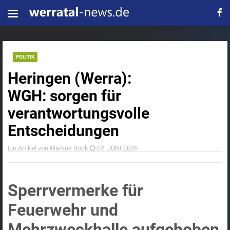
POLITIK
Heringen (Werra):
WGH: sorgen für
verantwortungsvolle
Entscheidungen
Ein Artikel von Markus Bock
02. JUNI 2026
Sperrvermerke für
Feuerwehr und
Mehrzweckhalle aufgehoben