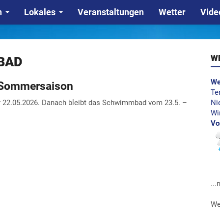
n
Lokales
Veranstaltungen
Wetter
Vide
W
BAD
We
r Sommersaison
Te
der 22.05.2026. Danach bleibt das Schwimmbad vom 23.5. –
Ni
Wi
Vo
..
We