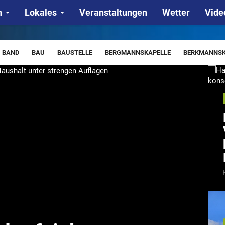
n
Lokales
Veranstaltungen
Wetter
Vide
BAND
BAU
BAUSTELLE
BERGMANNSKAPELLE
BERKMANNSK
IENSTAHL
DROGEN
EINBRUCH
EINBRUCH
ENERGIEWENDE
ARBEIT
KALIREVIER
KLEINENSEE
KOMMUNALWAHL
KREISJ
ETTUNGSHUBSCHRAUBER
SPD
SCAMMING
SCHWIMMBAD
S
VERKEHRSUNFALL
WGH
WALDBRAND
WARNTAG
WETTER