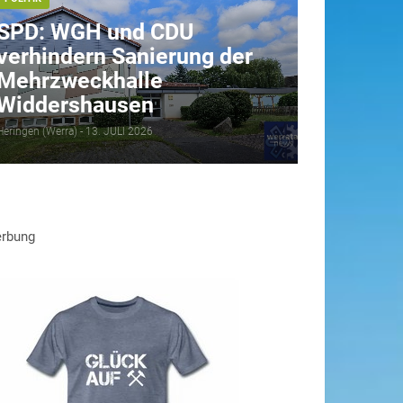
SPD: WGH und CDU
verhindern Sanierung der
Mehrzweckhalle
Widdershausen
Heringen (Werra) -
13. JULI 2026
rbung