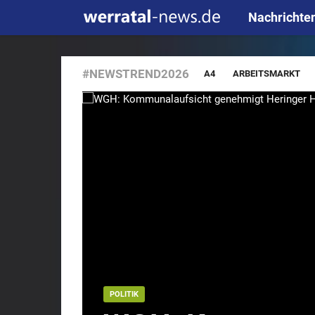
Nachrichte
#NEWSTREND2026
A4
ARBEITSMARKT
BLAULICHT
BRAND
CDU
DIEBSTAHL
D
GRENZREGION
GRÜNES
INTERNET
JUGEND
OSTERN
POLIZEI
REGION
REGIONAL
R
STRASSE
SUPERMARKT
UMWELT
UNFALL
DD
DE
FRITZ
KUNZE
MEDIA
POLITIK