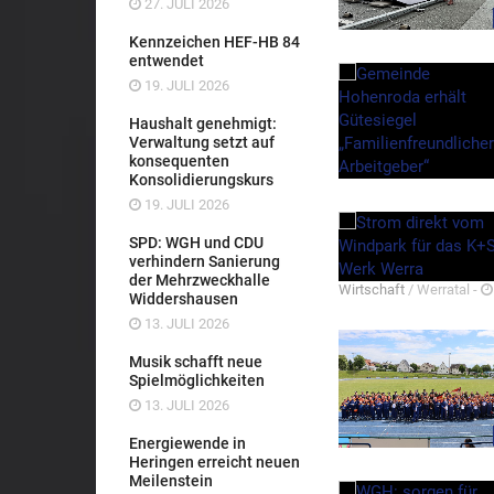
27. JULI 2026
Kennzeichen HEF-HB 84
entwendet
19. JULI 2026
Haushalt genehmigt:
Verwaltung setzt auf
konsequenten
Konsolidierungskurs
19. JULI 2026
SPD: WGH und CDU
verhindern Sanierung
der Mehrzweckhalle
Wirtschaft
/ Werratal -
Widdershausen
13. JULI 2026
Musik schafft neue
Spielmöglichkeiten
13. JULI 2026
Energiewende in
Heringen erreicht neuen
Meilenstein