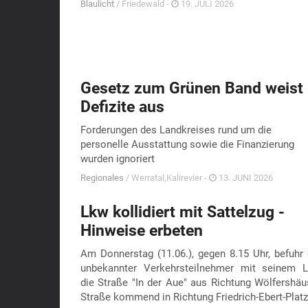
Blaulicht
/ Friedewald -
19. JULI 2026
Gesetz zum Grünen Band weist
Defizite aus
Forderungen des Landkreises rund um die
personelle Ausstattung sowie die Finanzierung
wurden ignoriert
Regionales
/ Werratal,Kalirevier -
13. JUNI 2026
Lkw kollidiert mit Sattelzug -
Hinweise erbeten
Am Donnerstag (11.06.), gegen 8.15 Uhr, befuhr 
unbekannter Verkehrsteilnehmer mit seinem 
die Straße "In der Aue" aus Richtung Wölfershäu
Straße kommend in Richtung Friedrich-Ebert-Plat