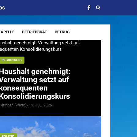
os
APELLE
BETRIEBSRAT
BETRUG
FERIEN
FEUERWEHR
FINANZEN
FREIZEIT
UGENDFEUERWEHR
LOVE
MUSIK
NOTRUF
REGIONALES
ICHERHEIT
SOMMER
SOMMERFERIEN
Haushalt genehmigt:
Verwaltung setzt auf
WIDDERSHAUSEN
WILDUNFALL
BAD
konsequenten
Konsolidierungskurs
Heringen (Werra) -
19. JULI 2026
POLITIK