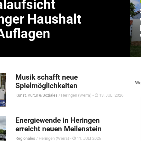
aufsicht
nger Haushalt
Auflagen
Musik schafft neue
We
Spielmöglichkeiten
Kunst, Kultur & Soziales
/ Heringen (Werra) -
13. JULI 2026
Energiewende in Heringen
erreicht neuen Meilenstein
Regionales
/ Heringen (Werra) -
11. JULI 2026