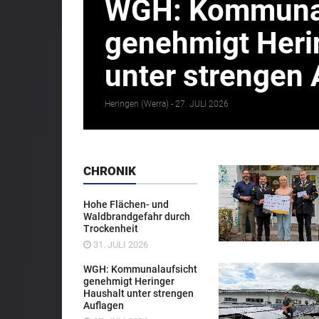
WGH: Kommunal
genehmigt Heri
unter strengen 
Heringen (Werra) -
27. JULI 2026
CHRONIK
Hohe Flächen- und
Waldbrandgefahr durch
Trockenheit
31. JULI 2026
WGH: Kommunalaufsicht
genehmigt Heringer
Haushalt unter strengen
Auflagen