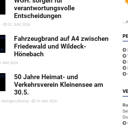
WGH: sorgen für
verantwortungsvolle
Entscheidungen
..
) -
02. JUNI 2026
P
Fahrzeugbrand auf A4 zwischen
Friedewald und Wildeck-
Hönebach
. MAI 2026
50 Jahre Heimat- und
Verkehrsverein Kleinensee am
V
30.5.
 Heringen (Werra) -
19. MAI 2026
Ro
Se
Do