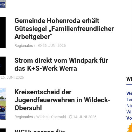
Gemeinde Hohenroda erhält
Gütesiegel „Familienfreundlicher
Arbeitgeber“
Regionales
/ -
26. JUNI 2026
Strom direkt vom Windpark für
das K+S-Werk Werra
26. JUNI 2026
W
Kreisentscheid der
We
Jugendfeuerwehren in Wildeck-
Te
Ni
Obersuhl
Wi
Regionales
/ Wildeck-Obersuhl -
14. JUNI 2026
Vo