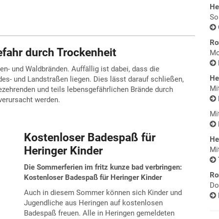
He
So
Ro
fahr durch Trockenheit
Mo
n- und Waldbränden. Auffällig ist dabei, dass die
He
es- und Landstraßen liegen. Dies lässt darauf schließen,
Mi
tezehrenden und teils lebensgefährlichen Brände durch
verursacht werden.
Mi
Kostenloser Badespaß für
He
Heringer Kinder
Mi
Die Sommerferien im fritz kunze bad verbringen:
Ro
Kostenloser Badespaß für Heringer Kinder
Do
Auch in diesem Sommer können sich Kinder und
Jugendliche aus Heringen auf kostenlosen
Badespaß freuen. Alle in Heringen gemeldeten