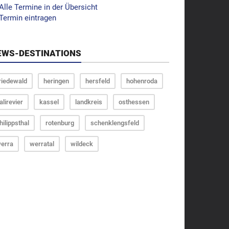
Alle Termine in der Übersicht
Termin eintragen
EWS-DESTINATIONS
riedewald
heringen
hersfeld
hohenroda
alirevier
kassel
landkreis
osthessen
hilippsthal
rotenburg
schenklengsfeld
erra
werratal
wildeck