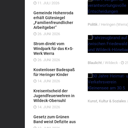
11. JULI 2026
Gemeinde Hohenroda
erhält Gütesiegel
„Familienfreundlicher
Politik
/ Heringen (Werra
Arbeitgeber“
26. JUNI 2026
Strom direkt vom
Windpark für das K+S-
Werk Werra
26. JUNI 2026
Blaulicht
/ Wildeck -
25
Kostenloser Badespaß
für Heringer Kinder
14. JUNI 2026
Kreisentscheid der
Jugendfeuerwehren in
Wildeck-Obersuhl
Kunst, Kultur & Soziales
/
14. JUNI 2026
Gesetz zum Grünen
Band weist Defizite aus