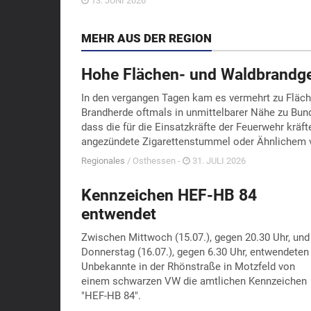
13. JUNI 2026
MEHR AUS DER REGION
Hohe Flächen- und Waldbrandge
In den vergangen Tagen kam es vermehrt zu Fläche
Brandherde oftmals in unmittelbarer Nähe zu Bund
dass die für die Einsatzkräfte der Feuerwehr kräf
angezündete Zigarettenstummel oder Ähnlichem 
Regionales
/ Osthessen -
31. JULI 2026
Kennzeichen HEF-HB 84
entwendet
Zwischen Mittwoch (15.07.), gegen 20.30 Uhr, und
Donnerstag (16.07.), gegen 6.30 Uhr, entwendeten
Unbekannte in der Rhönstraße in Motzfeld von
einem schwarzen VW die amtlichen Kennzeichen
"HEF-HB 84".