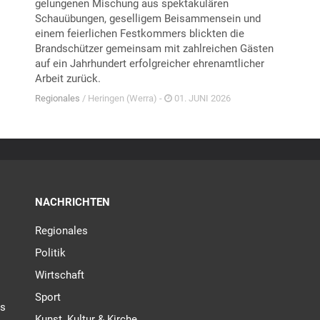
gelungenen Mischung aus spektakulären
Schauübungen, geselligem Beisammensein und
einem feierlichen Festkommers blickten die
Brandschützer gemeinsam mit zahlreichen Gästen
auf ein Jahrhundert erfolgreicher ehrenamtlicher
Arbeit zurück.
Regionales
/ Heringen (Werra) -
01. JUNI 2026
NACHRICHTEN
Regionales
Politik
Wirtschaft
Sport
es
Kunst, Kultur & Kirche