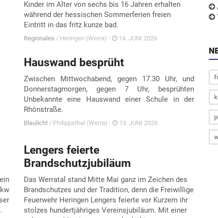
Kinder im Alter von sechs bis 16 Jahren erhalten
während der hessischen Sommerferien freien
Eintritt in das fritz kunze bad.
Regionales
/ Heringen (Werra) -
14. JUNI 2026
N
Hauswand besprüht
f
Zwischen Mittwochabend, gegen 17.30 Uhr, und
Donnerstagmorgen, gegen 7 Uhr, besprühten
k
Unbekannte eine Hauswand einer Schule in der
Rhönstraße.
p
Blaulicht
/ Philippsthal (Werra) -
13. JUNI 2026
w
Lengers feierte
Brandschutzjubiläum
ein
Das Werratal stand Mitte Mai ganz im Zeichen des
Lkw
Brandschutzes und der Tradition, denn die Freiwillige
ser
Feuerwehr Heringen Lengers feierte vor Kurzem ihr
z.
stolzes hundertjähriges Vereinsjubiläum. Mit einer