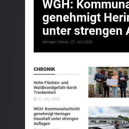
WGH: Kommunal
genehmigt Heri
unter strengen 
Heringen (Werra) -
27. JULI 2026
CHRONIK
Hohe Flächen- und
Waldbrandgefahr durch
Trockenheit
31. JULI 2026
WGH: Kommunalaufsicht
genehmigt Heringer
Haushalt unter strengen
Auflagen