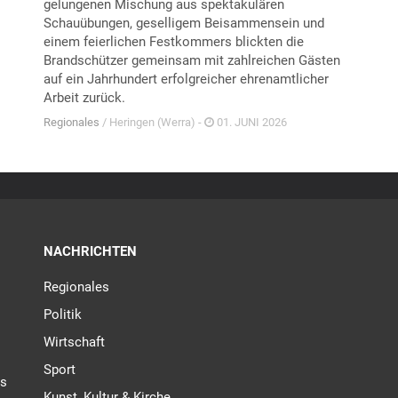
gelungenen Mischung aus spektakulären
Schauübungen, geselligem Beisammensein und
einem feierlichen Festkommers blickten die
Brandschützer gemeinsam mit zahlreichen Gästen
auf ein Jahrhundert erfolgreicher ehrenamtlicher
Arbeit zurück.
Regionales
/ Heringen (Werra) -
01. JUNI 2026
NACHRICHTEN
Regionales
Politik
Wirtschaft
Sport
es
Kunst, Kultur & Kirche