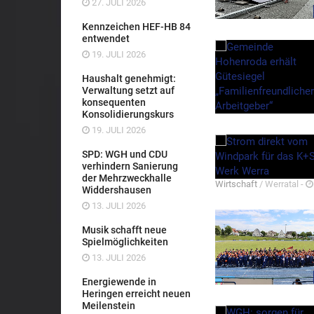
27. JULI 2026
Kennzeichen HEF-HB 84
entwendet
19. JULI 2026
Haushalt genehmigt:
Verwaltung setzt auf
konsequenten
Konsolidierungskurs
19. JULI 2026
SPD: WGH und CDU
verhindern Sanierung
der Mehrzweckhalle
Wirtschaft
/ Werratal -
Widdershausen
13. JULI 2026
Musik schafft neue
Spielmöglichkeiten
13. JULI 2026
Energiewende in
Heringen erreicht neuen
Meilenstein