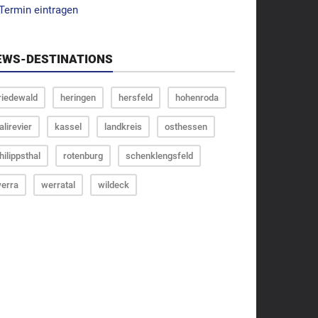
Termin eintragen
EWS-DESTINATIONS
riedewald
heringen
hersfeld
hohenroda
alirevier
kassel
landkreis
osthessen
hilippsthal
rotenburg
schenklengsfeld
erra
werratal
wildeck