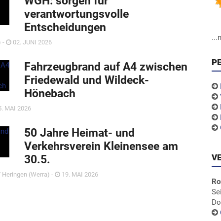
WGH: sorgen für
verantwortungsvolle
Entscheidungen
..
) -
02. JUNI 2026
P
Fahrzeugbrand auf A4 zwischen
Friedewald und Wildeck-
Hönebach
. MAI 2026
50 Jahre Heimat- und
Verkehrsverein Kleinensee am
V
30.5.
 Heringen (Werra) -
19. MAI 2026
Ro
Se
Do