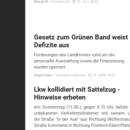
Blaulicht
/ Friedewald -
19. JULI 2026
Gesetz zum Grünen Band weist
Defizite aus
Forderungen des Landkreises rund um die
personelle Ausstattung sowie die Finanzierung
wurden ignoriert
Regionales
/ Werratal,Kalirevier -
13. JUNI 2026
Lkw kollidiert mit Sattelzug -
Hinweise erbeten
Am Donnerstag (11.06.), gegen 8.15 Uhr, befuhr 
unbekannter Verkehrsteilnehmer mit seinem 
die Straße "In der Aue" aus Richtung Wölfershäu
Straße kommend in Richtung Friedrich-Ebert-Plat