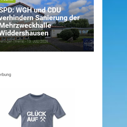
SPD: WGH und CDU
verhindern Sanierung der
Mehrzweckhalle
Widdershausen
Heringen (Werra) -
13. JULI 2026
rbung