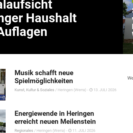
aufsicht
nger Haushalt
Auflagen
Musik schafft neue
We
Spielmöglichkeiten
Kunst, Kultur & Soziales
/ Heringen (Werra) -
13. JULI 2026
Energiewende in Heringen
erreicht neuen Meilenstein
Regionales
/ Heringen (Werra) -
11. JULI 2026