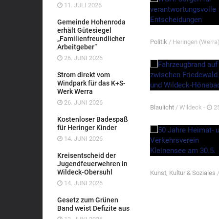
11. JULI 2026
Gemeinde Hohenroda
erhält Gütesiegel
„Familienfreundlicher
Politik
/ Heringen (Werra
Arbeitgeber“
26. JUNI 2026
Strom direkt vom
Windpark für das K+S-
Werk Werra
26. JUNI 2026
Blaulicht
/ Wildeck -
25
Kostenloser Badespaß
für Heringer Kinder
14. JUNI 2026
Kreisentscheid der
Jugendfeuerwehren in
Wildeck-Obersuhl
Kunst, Kultur & Soziales
/
14. JUNI 2026
Gesetz zum Grünen
Band weist Defizite aus