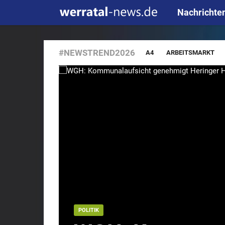
Nachrichte
#NEWSTREND2026
A4
ARBEITSMARKT
BLAULICHT
BRAND
CDU
DIEBSTAHL
D
GRENZREGION
GRÜNES
INTERNET
JUGEND
OSTERN
POLIZEI
REGION
REGIONAL
R
STRASSE
SUPERMARKT
UMWELT
UNFALL
DD
DE
FRITZ
KUNZE
MEDIA
POLITIK