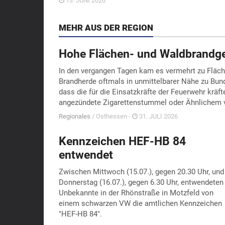
13. JUNI 2026
MEHR AUS DER REGION
Hohe Flächen- und Waldbrandge
In den vergangen Tagen kam es vermehrt zu Fläche
Brandherde oftmals in unmittelbarer Nähe zu Bund
dass die für die Einsatzkräfte der Feuerwehr kräf
angezündete Zigarettenstummel oder Ähnlichem 
Regionales
/ Osthessen -
31. JULI 2026
Kennzeichen HEF-HB 84
entwendet
Zwischen Mittwoch (15.07.), gegen 20.30 Uhr, und
Donnerstag (16.07.), gegen 6.30 Uhr, entwendeten
Unbekannte in der Rhönstraße in Motzfeld von
einem schwarzen VW die amtlichen Kennzeichen
"HEF-HB 84".