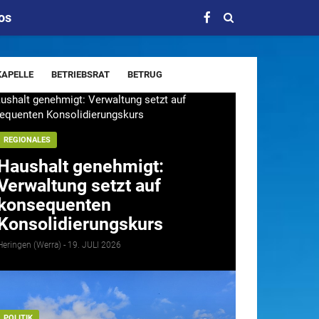
os
APELLE
BETRIEBSRAT
BETRUG
FERIEN
FEUERWEHR
FINANZEN
FREIZEIT
UGENDFEUERWEHR
LOVE
MUSIK
NOTRUF
REGIONALES
ICHERHEIT
SOMMER
SOMMERFERIEN
Haushalt genehmigt:
Verwaltung setzt auf
WIDDERSHAUSEN
WILDUNFALL
BAD
konsequenten
Konsolidierungskurs
Heringen (Werra) -
19. JULI 2026
POLITIK