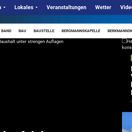
n
Lokales
Veranstaltungen
Wetter
Vide
BAND
BAU
BAUSTELLE
BERGMANNSKAPELLE
BERKMANNSK
IENSTAHL
DROGEN
EINBRUCH
EINBRUCH
ENERGIEWENDE
ARBEIT
KALIREVIER
KLEINENSEE
KOMMUNALWAHL
KREISJ
ETTUNGSHUBSCHRAUBER
SPD
SCAMMING
SCHWIMMBAD
S
VERKEHRSUNFALL
WGH
WALDBRAND
WARNTAG
WETTER