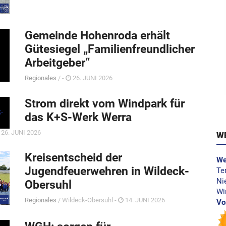
Gemeinde Hohenroda erhält
Gütesiegel „Familienfreundlicher
Arbeitgeber“
Regionales
/ -
26. JUNI 2026
Strom direkt vom Windpark für
das K+S-Werk Werra
26. JUNI 2026
W
Kreisentscheid der
We
Jugendfeuerwehren in Wildeck-
Te
Ni
Obersuhl
Wi
Regionales
/ Wildeck-Obersuhl -
14. JUNI 2026
Vo