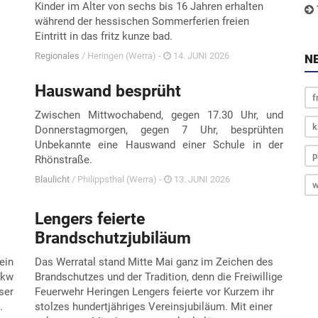
Kinder im Alter von sechs bis 16 Jahren erhalten
während der hessischen Sommerferien freien
Eintritt in das fritz kunze bad.
Regionales
/ Heringen (Werra) -
14. JUNI 2026
N
Hauswand besprüht
f
Zwischen Mittwochabend, gegen 17.30 Uhr, und
k
Donnerstagmorgen, gegen 7 Uhr, besprühten
Unbekannte eine Hauswand einer Schule in der
p
Rhönstraße.
Blaulicht
/ Philippsthal (Werra) -
13. JUNI 2026
w
Lengers feierte
Brandschutzjubiläum
ein
Das Werratal stand Mitte Mai ganz im Zeichen des
Lkw
Brandschutzes und der Tradition, denn die Freiwillige
ser
Feuerwehr Heringen Lengers feierte vor Kurzem ihr
z.
stolzes hundertjähriges Vereinsjubiläum. Mit einer